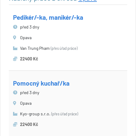
Pedikér/-ka, manikér/-ka
před 3 dny
Opava
Van Trung Pham
(přes úřad práce)
22400 Kč
Pomocný kuchař/ka
před 3 dny
Opava
Kyo-group s.r.o.
(přes úřad práce)
22400 Kč